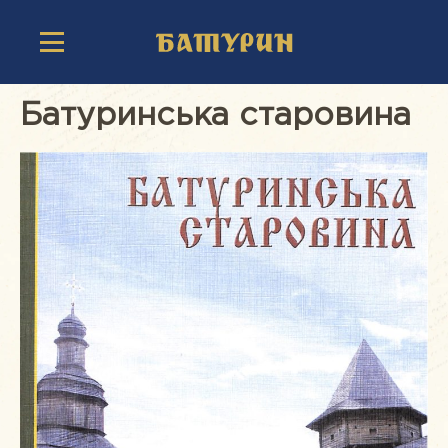
Батуринська старовина