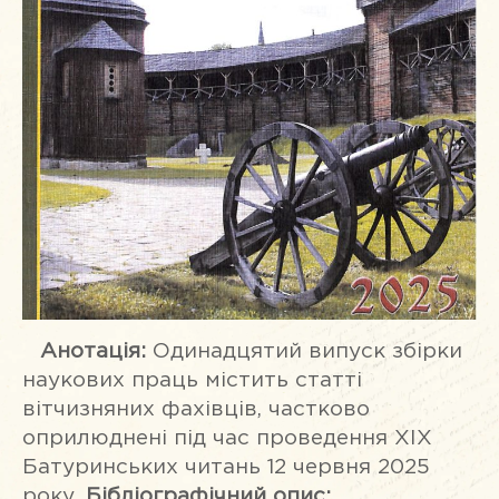
Анотація:
Одинадцятий випуск збірки
наукових праць містить статті
вітчизняних фахівців, частково
оприлюднені під час проведення XІХ
Батуринських читань 12 червня 2025
року.
Бібліографічний опис: