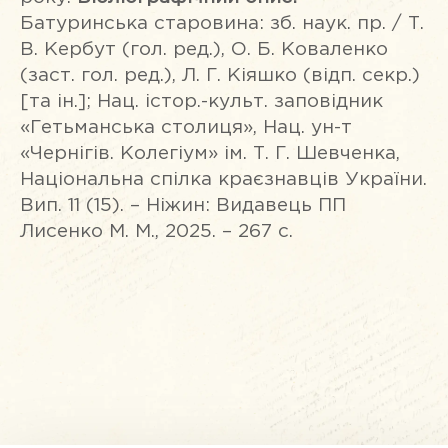
Батуринська старовина: зб. наук. пр. / Т.
В. Кербут (гол. ред.), О. Б. Коваленко
(заст. гол. ред.), Л. Г. Кіяшко (відп. секр.)
[та ін.]; Нац. істор.-культ. заповідник
«Гетьманська столиця», Нац. ун-т
«Чернігів. Колегіум» ім. Т. Г. Шевченка,
Національна спілка краєзнавців України.
Вип. 11 (15). – Ніжин: Видавець ПП
Лисенко М. М., 2025. – 267 с.