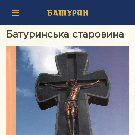
Батуринська старовина