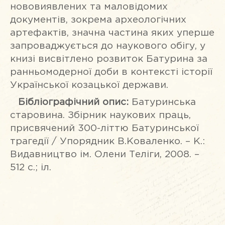
нововиявлених та маловідомих
документів, зокрема археологічних
артефактів, значна частина яких уперше
запроваджується до наукового обігу, у
книзі висвітлено розвиток Батурина за
ранньомодерної доби в контексті історії
Української козацької держави.
Бібліографічний опис:
Батуринська
старовина. Збірник наукових праць,
присвячений 300-літтю Батуринської
трагедії / Упорядник В.Коваленко. – К.:
Видавництво ім. Олени Теліги, 2008. –
512 с.; іл.