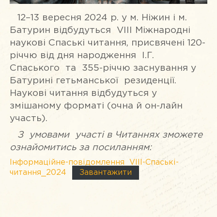
12–13 вересня 2024 р. у м. Ніжин і м.
Батурин відбудуться VІІІ Міжнародні
наукові Спаські читання, присвячені 120-
річчю від дня народження І.Г.
Спаського та 355-річчю заснування у
Батурині гетьманської резиденції.
Наукові читання відбудуться у
змішаному форматі (очна й он-лайн
участь).
З умовами участі в Читаннях зможете
ознайомитись за посиланням:
Інформаційне-повідомлення_VIІІ-Спаські-
читання_2024
Завантажити