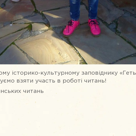
ьному історико-культурному заповіднику «Ге
уємо взяти участь в роботі читань!
инських читань