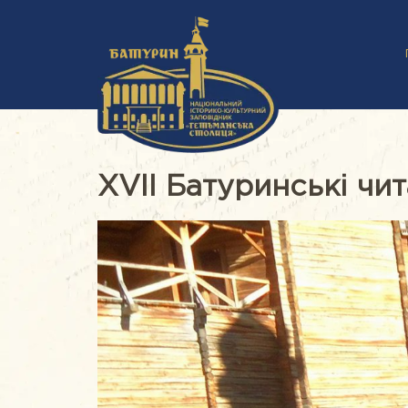
ХVІІ Батуринські чит