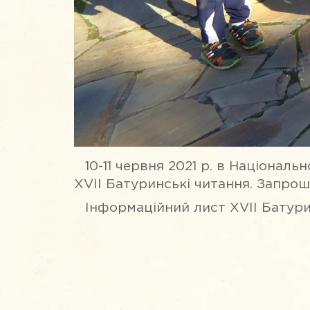
10-11 червня 2021 р. в Націонал
ХVІІ Батуринські читання. Запрош
Інформаційний лист ХVІІ Батур